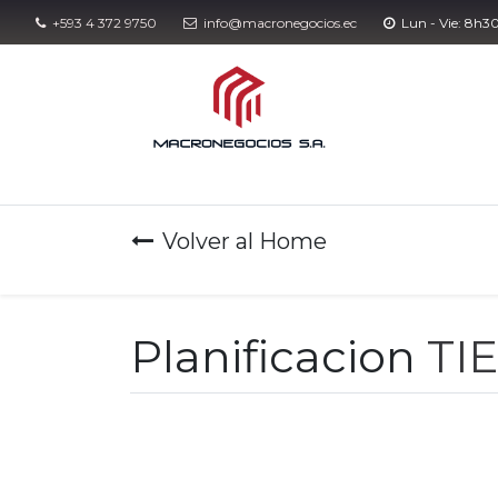
+593 4 372 9750
info@macronegocios.ec​​
Lun - Vie: 8h3
Eventos
Con
Volver al Home
Planificacion
TI