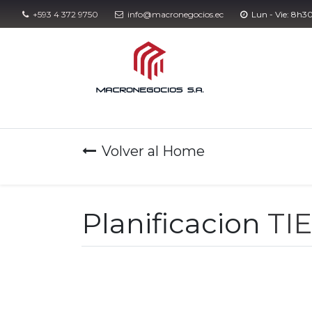
+593 4 372 9750
info@macronegocios.ec​​
Lun - Vie: 8h3
Eventos
Con
Volver al Home
Planificacion
TI