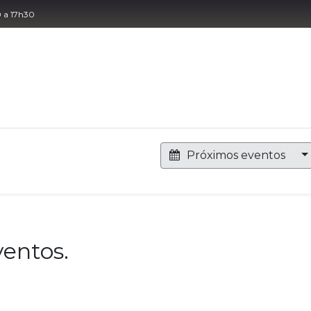
0 a 17h30
táctenos
Próximos eventos
entos.