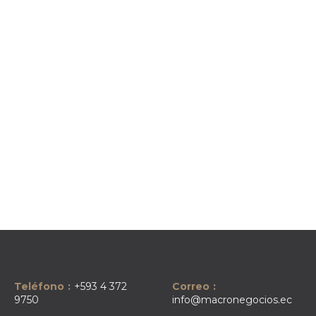
​Teléfono
:
+593 4 372
​Correo
:
9750
info@macronegocios.ec