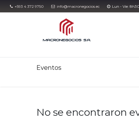
+593 4 372 9750
info@macronegocios.ec​​
Lun - Vie: 8h3
Eventos
Con
Eventos
No se encontraron ev